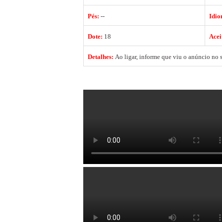
Pés:
--
Idio
Dote:
18
Acei
Detalhes:
Ao ligar, informe que viu o anúncio no s