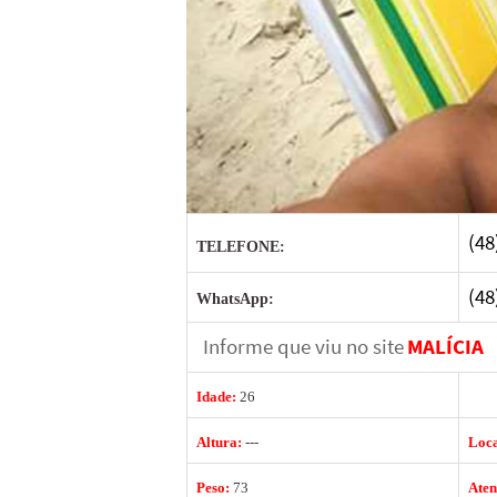
(48
TELEFONE:
(48
WhatsApp:
Informe que viu no site
MALÍCIA
Idade:
26
Altura:
---
Loc
Peso:
73
Ate