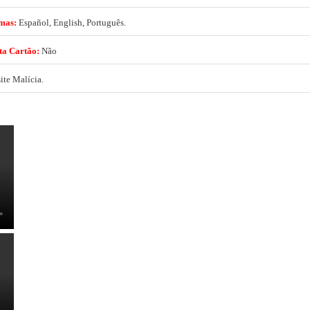
mas:
Español, English, Português.
ta Cartão:
Não
ite Malícia.