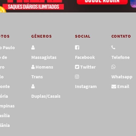
OTOS
GÊNEROS
SOCIAL
CONTATO
o Paulo
o de
Massagistas
Facebook
Telefone
iro
Homens
Twitter
lo
Trans
Whatsapp
zonte
Instagram
Email
tória
Duplas/Casais
mpinas
sília
iânia