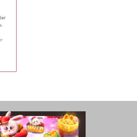
tar
s.
 e