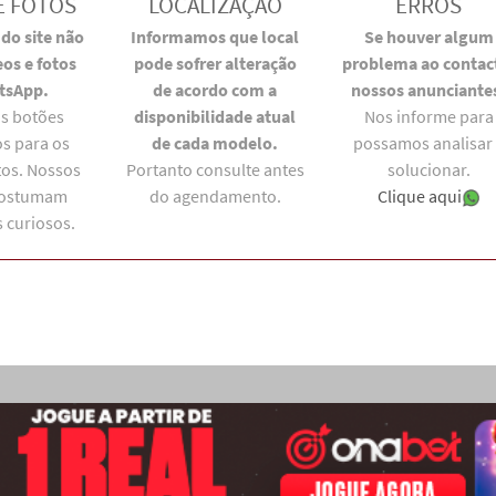
E FOTOS
LOCALIZAÇÃO
ERROS
do site não
Informamos que local
Se houver algum
os e fotos
pode sofrer alteração
problema ao contac
tsApp.
de acordo com a
nossos anunciante
s botões
disponibilidade atual
Nos informe para
s para os
de cada modelo.
possamos analisar
os. Nossos
Portanto consulte antes
solucionar.
costumam
do agendamento.
Clique aqui
 curiosos.