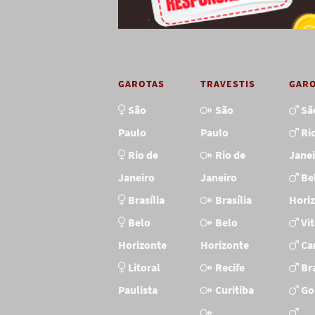
GAROTAS
TRAVESTIS
GAR
São
São
Sã
Paulo
Paulo
Ri
Rio de
Rio de
Jane
Janeiro
Janeiro
Be
Brasília
Brasília
Hori
Belo
Belo
Vi
Horizonte
Horizonte
Ca
Litoral
Recife
Bra
Paulista
Curitiba
Go