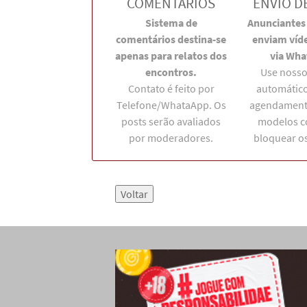
COMENTÁRIOS
ENVIO D
Sistema de
Anunciantes 
comentários destina-se
enviam víde
apenas para relatos dos
via Wha
encontros.
Use nosso
Contato é feito por
automático
Telefone/WhataApp. Os
agendament
posts serão avaliados
modelos 
por moderadores.
bloquear os