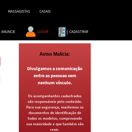
MASSAGISTAS
CASAIS
ANUNCIE
LOGAR
CADASTRAR
Aviso Malícia:
Divulgamos a comunicação
entre as pessoas sem
nenhum vínculo.
Os acompanhantes cadastrados
são responsáveis pelo conteúdo.
Para sua segurança, mantemos os
documentos de identificação de
todos os modelos, comprovando
sua maioridade e que também são
reais.