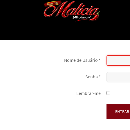
Nome de Usuário
*
Senha
*
Lembrar-me
ENTRAR