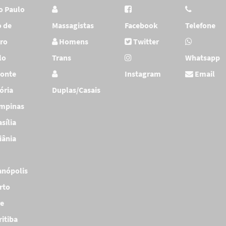
o Paulo
o de
Massagistas
Facebook
Telefone
iro
Homens
Twitter
lo
Trans
Whatsapp
zonte
Instagram
Email
tória
Duplas/Casais
mpinas
sília
iânia
anópolis
rto
re
ritiba