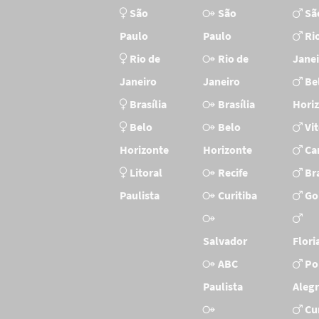
São
São
Sã
Paulo
Paulo
Ri
Rio de
Rio de
Jane
Janeiro
Janeiro
Be
Brasília
Brasília
Hori
Belo
Belo
Vi
Horizonte
Horizonte
Ca
Litoral
Recife
Bra
Paulista
Curitiba
Go
Salvador
Flori
ABC
Po
Paulista
Aleg
Cu