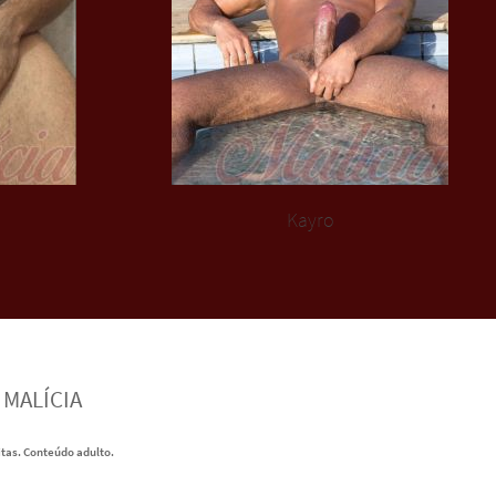
Kayro
 MALÍCIA
itas. Conteúdo adulto.