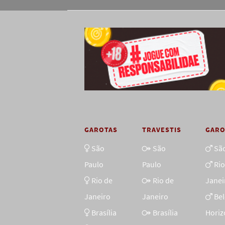
GAROTAS
TRAVESTIS
GAR
São
São
Sã
Paulo
Paulo
Rio
Rio de
Rio de
Janei
Janeiro
Janeiro
Be
Brasília
Brasília
Horiz