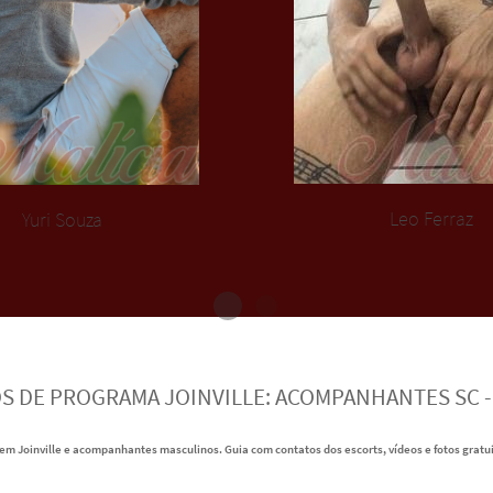
Leo Ferraz
Yuri Souza
 DE PROGRAMA JOINVILLE: ACOMPANHANTES SC -
m Joinville e acompanhantes masculinos. Guia com contatos dos escorts, vídeos e fotos gratu