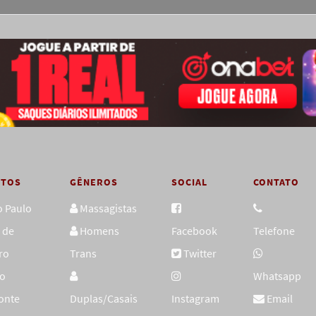
OTOS
GÊNEROS
SOCIAL
CONTATO
o Paulo
Massagistas
 de
Homens
Facebook
Telefone
ro
Trans
Twitter
lo
Whatsapp
onte
Duplas/Casais
Instagram
Email