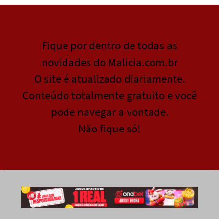
Fique por dentro de todas as
novidades do Malicia.com.br
O site é atualizado diariamente.
Conteúdo totalmente gratuito e você
pode navegar a vontade.
Não fique só!