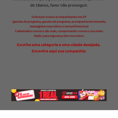
de 18anos, favor não prosseguir.
Todos(as) nossos acompanhantes em SP
(garotas de programa, garotos de programa, acompanhantes travestis,
massagistas masculinos e sensual feminina)
Cadastrados conosco são reais, comprovando conosco sua maior
idade, para segurança dos encontros.
Escolha uma categoria e uma cidade desejada.
Encontre aqui sua companhia: