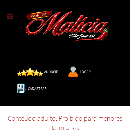
ANUNCIE
LOGAR
CADASTRAR
Conteúdo adulto. Proibido para menores
de 18 anos.