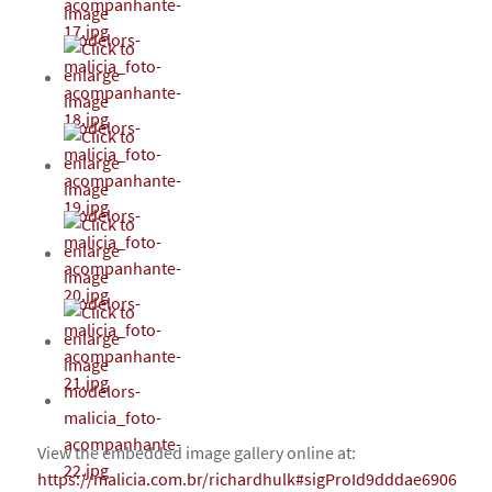
View the embedded image gallery online at:
https://malicia.com.br/richardhulk#sigProId9dddae6906