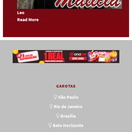
Leo
Read More
GAROTAS
São Paulo
Rio de Janeiro
Brasília
Belo Horizonte