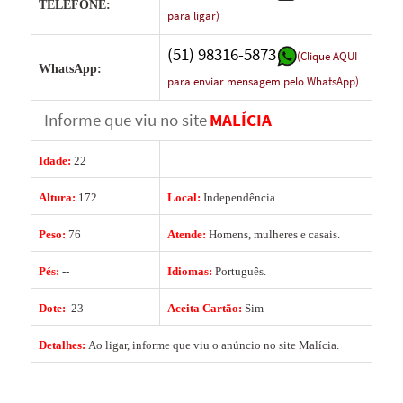
TELEFONE:
para ligar)
(51) 98316-5873
(Clique AQUI
WhatsApp:
para enviar mensagem pelo WhatsApp)
Informe que viu no site
MALÍCIA
Idade:
22
Altura:
172
Local:
Independência
Peso:
76
Atende:
Homens, mulheres e casais.
Pés:
--
Idiomas:
Português.
Dote:
23
Aceita Cartão:
Sim
Detalhes:
Ao ligar, informe que viu o anúncio no site Malícia.