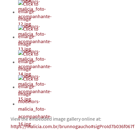
View the embedded image gallery online at:
https://malicia.com.br/brunnogaucho#sigProId7b036f067f