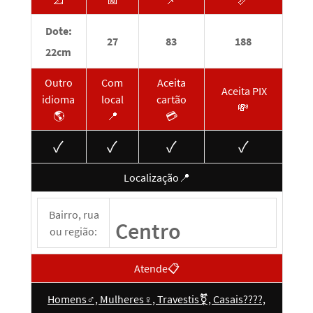
📐
📅
📌
📏
Dote:
27
83
188
22cm
Outro
Com
Aceita
Aceita PIX
idioma
local
cartão
💸
🌎
📍
💳
✓
✓
✓
✓
Localização📍
Bairro, rua
Centro
ou região:
Atende📋
Homens♂️, Mulheres♀️, Travestis⚧️, Casais????,