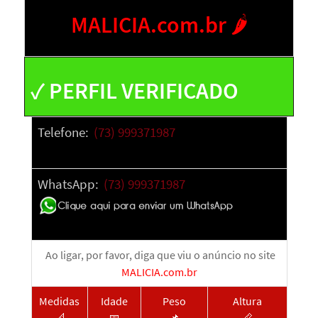
MALICIA.com.br 🌶️
✓ PERFIL VERIFICADO
Telefone:
(73) 999371987
WhatsApp:
(73) 999371987
Ao ligar, p
or favor, diga que viu o anúncio no site
MALICIA.com.br
Medidas
Idade
Peso
Altura