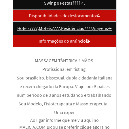
Swing e Festas????‍♂️.
Disponibilidades de deslocamento🦥
Hotéis????,Motéis????,Residências????,Viagens✈️️
Informações do anúncio📝
MASSAGEM TÂNTRICA 4 MÃOS.
Profissional em fisting.
Sou brasileiro, bissexual, dupla cidadania italiana
e recém chegado da Europa. Viajei por 5 países
num período de 3 anos estudando e trabalhando.
Sou Modelo, Fisioterapeuta e Massoterapeuta –
Uma exper
Ao ligar informe que me viu aqui no
MALICIA.COM.BR ou se preferir clique agora no