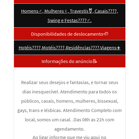
Homens♂️, Mulheres♀️, Travestis⚧️, Casais????,
Swing e Festas????‍♂️.
Disponibilidades de deslocamento🦥
Hotéis????,Motéis????,Residências????,Viagens✈️️
Informações do anúncio📝
Realizar seus desejos e fantasias, e tornar seus
dias inesquecível. Atendimento para todos os
públicos, casais, homens, mulheres, bissexual,
gays, trans e lésbicas. Atendimento Completo com
local, somos um casal. .Das 08h as 21h com
agendamento.
Ao ligar informe que me viu aqui no