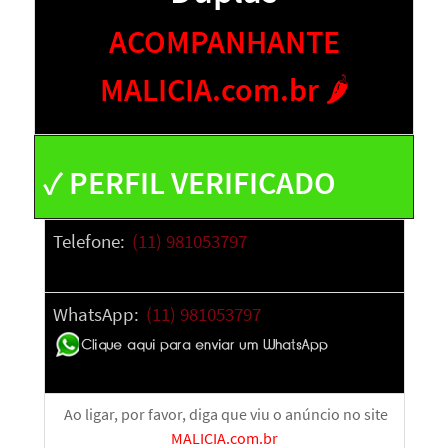
ACOMPANHANTE
MALICIA.com.br 🌶️
✓ PERFIL VERIFICADO
Telefone:
(11) 981053797
WhatsApp:
(11) 981053797
Ao ligar, p
or favor, diga que viu o anúncio no site
MALICIA.com.br