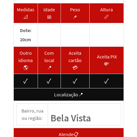
Medidas
Idade
Peso
Altura
📐
📅
📌
📏
Dote:
20cm
Outro
Com
Aceita
Aceita PIX
idioma
local
cartão
💸
🌎
📍
💳
✓
✓
✓
✓
Localização📍
Bairro, rua
Bela Vista
ou região:
Atende📋